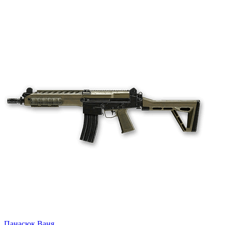
Панасюк Ваня